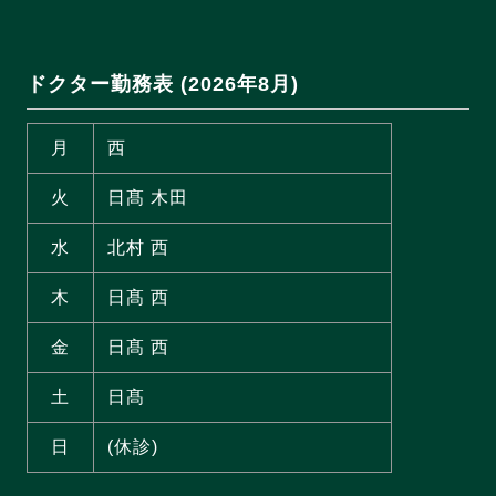
ドクター勤務表 (2026年8月)
月
西
火
日髙 木田
水
北村 西
木
日髙 西
金
日髙 西
土
日髙
日
(休診)