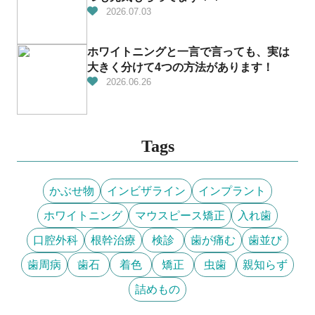
2026.07.03
ホワイトニングと一言で言っても、実は
大きく分けて4つの方法があります！
2026.06.26
Tags
かぶせ物
インビザライン
インプラント
ホワイトニング
マウスピース矯正
入れ歯
口腔外科
根幹治療
検診
歯が痛む
歯並び
歯周病
歯石
着色
矯正
虫歯
親知らず
詰めもの