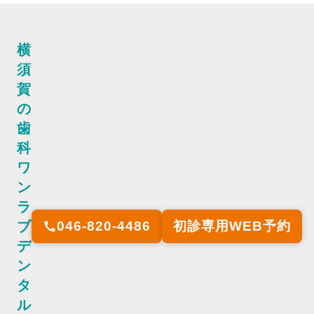
横
須
賀
の
歯
科
ワ
ン
ラ
ブ
046-820-4486
初診専用WEB予約
call
デ
ン
タ
ル