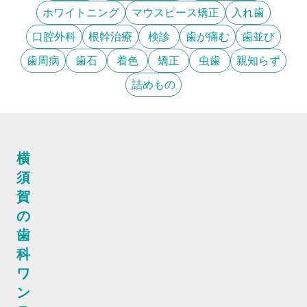
ホワイトニング
マウスピース矯正
入れ歯
口腔外科
根幹治療
検診
歯が痛む
歯並び
歯周病
歯石
着色
矯正
虫歯
親知らず
詰めもの
横
須
賀
の
歯
科
ワ
ン