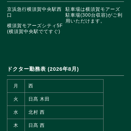
京浜急行横須賀中央駅西
駐車場は横須賀モアーズ
口
駐車場(300台収容)がご利
用いただけます。
横須賀モアーズシティ5F
(横須賀中央駅でてすぐ)
ドクター勤務表 (2026年8月)
月
西
火
日髙 木田
水
北村 西
木
日髙 西