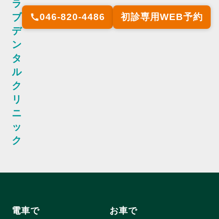
ラ
ブ
046-820-4486
初診専用WEB予約
call
デ
ン
タ
ル
ク
リ
ニ
ッ
ク
電車で
お車で