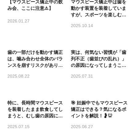
【マウスピース矯正中の飲
マウスピース矯正中は歯を
み会、ここに注意⚠️】
動かす装置を装着していま
すが、スポーツを楽しむと
2026.01.27
きは安全に配慮することが
2025.10.14
大切です。
歯の一部だけを動かす矯正
実は、何気ない習慣が「歯
は、噛み合わせ全体のバラ
列不正（歯並びの乱れ）」
ンスを崩すリスクがありま
の原因になってしまうこと
す。
をご存知ですか？
2025.08.22
2025.07.31
特に、長時間マウスピース
🎯 妊娠中でもマウスピース
を装着したまま飲食してし
矯正はできる？気になるポ
まうと、むし歯の原因にな
イントを解説！🤰🦷⁠
ってしまうことも。
2025.07.15
2025.06.27