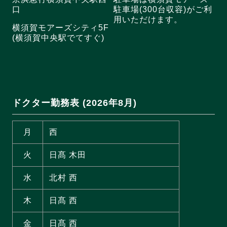
口
駐車場(300台収容)がご利
用いただけます。
横須賀モアーズシティ5F
(横須賀中央駅でてすぐ)
ドクター勤務表 (2026年8月)
月
西
火
日髙 木田
水
北村 西
木
日髙 西
金
日髙 西