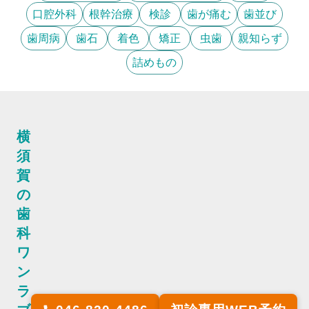
口腔外科
根幹治療
検診
歯が痛む
歯並び
歯周病
歯石
着色
矯正
虫歯
親知らず
詰めもの
横
須
賀
の
歯
科
ワ
ン
ラ