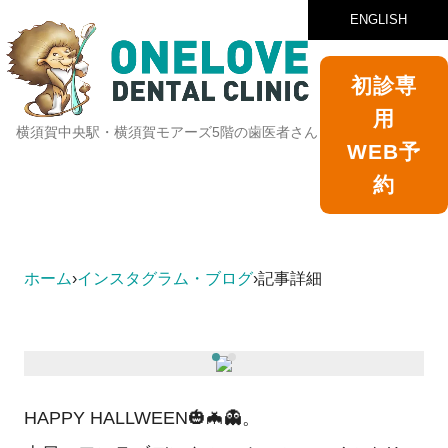
ENGLISH
初診専
用
横須賀中央駅・横須賀モアーズ5階の歯医者さん
WEB予
約
ホーム
›
インスタグラム・ブログ
›
記事詳細
HAPPY HALLWEEN🎃🦇👻。