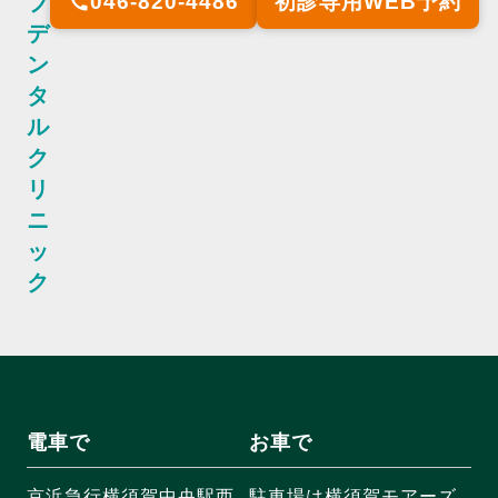
ブ
046-820-4486
初診専用WEB予約
call
デ
ン
タ
ル
ク
リ
ニ
ッ
ク
電車で
お車で
京浜急行横須賀中央駅西
駐車場は横須賀モアーズ