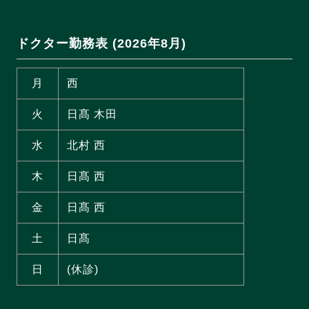
ドクター勤務表 (2026年8月)
月
西
火
日髙 木田
水
北村 西
木
日髙 西
金
日髙 西
土
日髙
日
(休診)