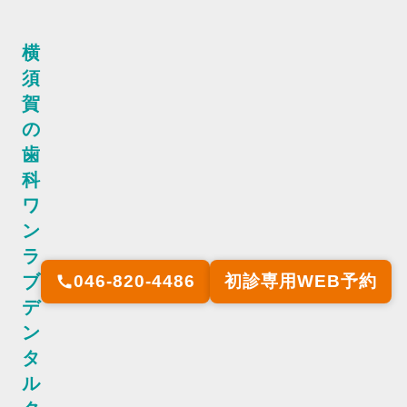
横
須
賀
の
歯
科
ワ
ン
ラ
ブ
046-820-4486
初診専用WEB予約
call
デ
ン
タ
ル