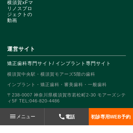
横須賀xFマ
リノスプロ
ジェクトの
動画
運営サイト
矯正歯科専門サイト
/
インプラント専門サイト
横須賀中央駅・横須賀モアーズ5階の歯科
インプラント・矯正歯科・審美歯科・一般歯科
〒238-0007 神奈川県横須賀市若松町2-30 モアーズシテ
ィ5F TEL:046-820-4486
menu
call
メニュー
電話
初診専用
WEB予約