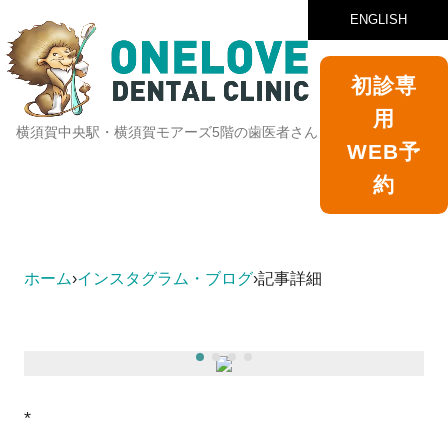
ENGLISH
初診専
用
横須賀中央駅・横須賀モアーズ5階の歯医者さん
WEB予
約
ホーム
›
インスタグラム・ブログ
›
記事詳細
*