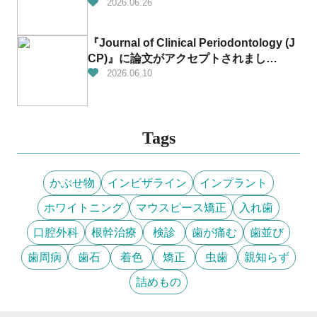
2026.06.26
『Journal of Clinical Periodontology (J
CP)』に論文がアクセプトされまし
た！！！👏✨
2026.06.10
Tags
かぶせ物
インビザライン
インプラント
ホワイトニング
マウスピース矯正
入れ歯
口腔外科
根幹治療
検診
歯が痛む
歯並び
歯周病
歯石
着色
矯正
虫歯
親知らず
詰めもの