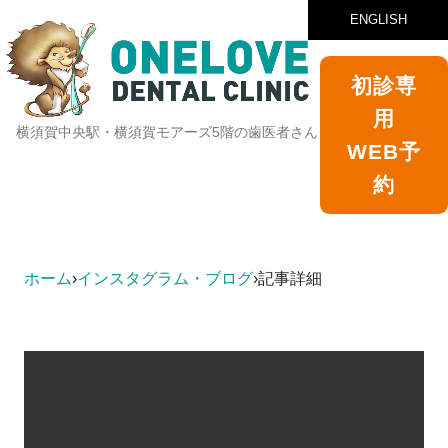
ENGLISH
初診専
用
横須賀中央駅・横須賀モアーズ5階の歯医者さん
WEB予
約
ホーム
›
インスタグラム・ブログ
›
記事詳細