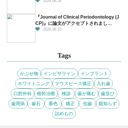
2026.06.26
『Journal of Clinical Periodontology (J
CP)』に論文がアクセプトされまし
た！！！👏✨
2026.06.10
Tags
かぶせ物
インビザライン
インプラント
ホワイトニング
マウスピース矯正
入れ歯
口腔外科
根幹治療
検診
歯が痛む
歯並び
歯周病
歯石
着色
矯正
虫歯
親知らず
詰めもの