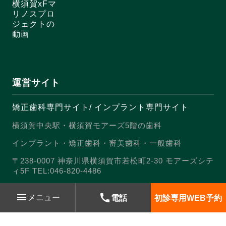
横須賀xFマ
リノスプロ
ジェクトの
動画
運営サイト
矯正歯科専門サイト
/
インプラント専門サイト
横須賀中央駅・横須賀モアーズ5階の歯科
インプラント・矯正歯科・審美歯科・一般歯科
〒238-0007 神奈川県横須賀市若松町2-30 モアーズシテ
ィ5F TEL:046-820-4486
menu
call
メニュー
電話
初診専用
WEB予約