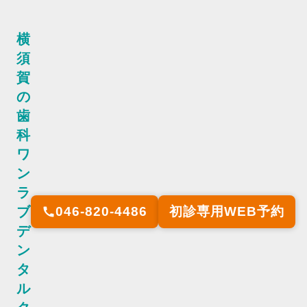
横
須
賀
の
歯
科
ワ
ン
ラ
ブ
046-820-4486
初診専用WEB予約
call
デ
ン
タ
ル