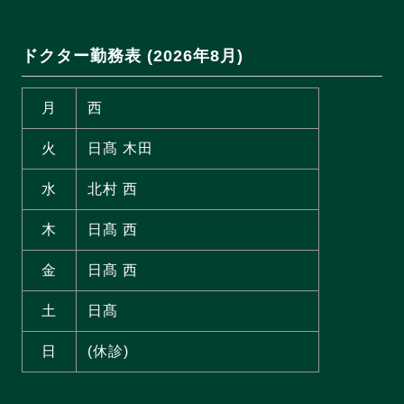
ドクター勤務表 (2026年8月)
月
西
火
日髙 木田
水
北村 西
木
日髙 西
金
日髙 西
土
日髙
日
(休診)