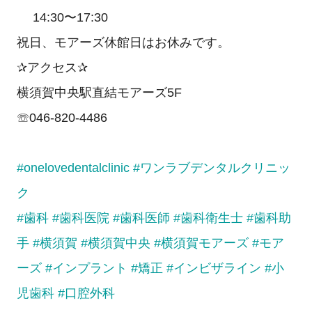
14:30〜17:30
祝日、モアーズ休館日はお休みです。
✰アクセス✰
横須賀中央駅直結モアーズ5F
☏046-820-4486
#onelovedentalclinic
#ワンラブデンタルクリニッ
ク
#歯科
#歯科医院
#歯科医師
#歯科衛生士
#歯科助
手
#横須賀
#横須賀中央
#横須賀モアーズ
#モア
ーズ
#インプラント
#矯正
#インビザライン
#小
児歯科
#口腔外科