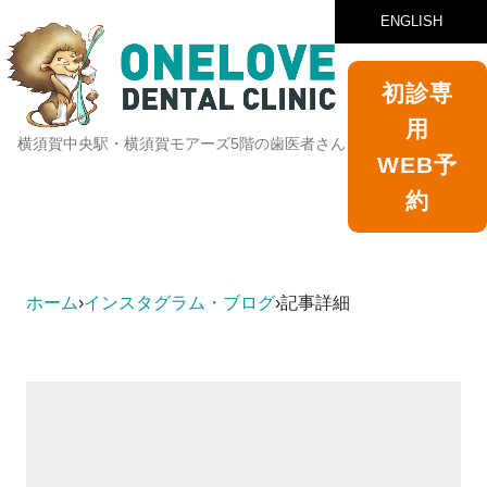
ENGLISH
初診専
用
横須賀中央駅・横須賀モアーズ5階の歯医者さん
WEB予
約
ホーム
›
インスタグラム・ブログ
›
記事詳細