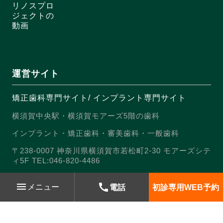
リノスプロ
ジェクトの
動画
運営サイト
矯正歯科専門サイト
/
インプラント専門サイト
横須賀中央駅・横須賀モアーズ5階の歯科
インプラント・矯正歯科・審美歯科・一般歯科
〒238-0007 神奈川県横須賀市若松町2-30 モアーズシテ
ィ5F TEL:046-820-4486
menu
call
メニュー
電話
初診専用
WEB予約