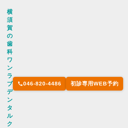
横
須
賀
の
歯
科
ワ
ン
ラ
ブ
046-820-4486
初診専用WEB予約
call
デ
ン
タ
ル
ク