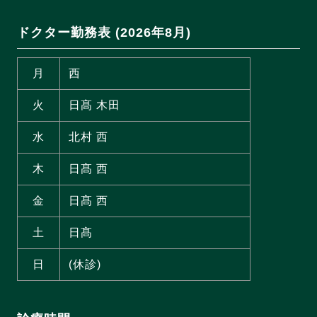
ドクター勤務表 (2026年8月)
月
西
火
日髙 木田
水
北村 西
木
日髙 西
金
日髙 西
土
日髙
日
(休診)