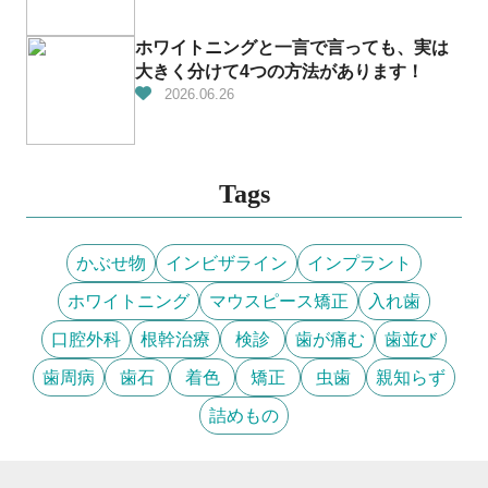
ホワイトニングと一言で言っても、実は
大きく分けて4つの方法があります！
2026.06.26
Tags
かぶせ物
インビザライン
インプラント
ホワイトニング
マウスピース矯正
入れ歯
口腔外科
根幹治療
検診
歯が痛む
歯並び
歯周病
歯石
着色
矯正
虫歯
親知らず
詰めもの