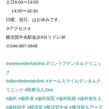
土日9:00〜13:00
14:00〜16:30
日曜、祝日、はお休みです。
✰アクセス✰
横須賀中央駅徒歩5分リドレ3F
☏046-887-0648
#onelovedentalclinic
#ワンラブデンタルクリニッ
ク
#allsmiledentalclinic
#オールスマイルデンタルク
リニック
#医療法人Zion
#歯科
#歯医者
#歯科医院
#歯科医師
#歯科衛生士
#歯科助手
#横須賀
#横須賀中央
#横須賀モアーズ