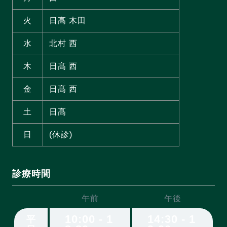
火
日髙 木田
水
北村 西
木
日髙 西
金
日髙 西
土
日髙
日
(休診)
診療時間
午前
午後
10:00 - 1
14:30 - 1
平