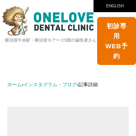
ENGLISH
初診専
用
横須賀中央駅・横須賀モアーズ5階の歯医者さん
WEB予
約
ホーム
›
インスタグラム・ブログ
›
記事詳細