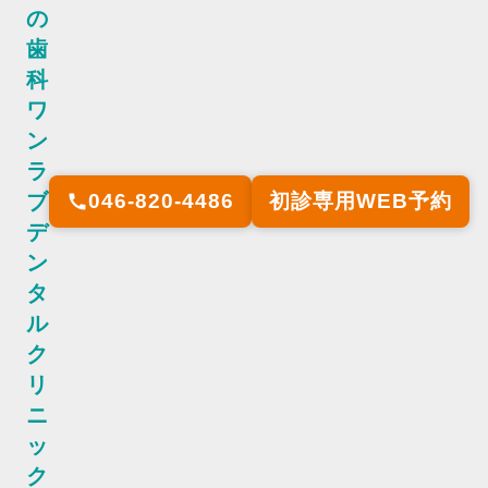
の
歯
科
ワ
ン
ラ
ブ
046-820-4486
初診専用WEB予約
call
デ
ン
タ
ル
ク
リ
ニ
ッ
ク