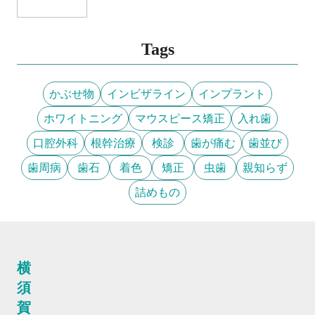
Tags
かぶせ物
インビザライン
インプラント
ホワイトニング
マウスピース矯正
入れ歯
口腔外科
根幹治療
検診
歯が痛む
歯並び
歯周病
歯石
着色
矯正
虫歯
親知らず
詰めもの
横
須
賀