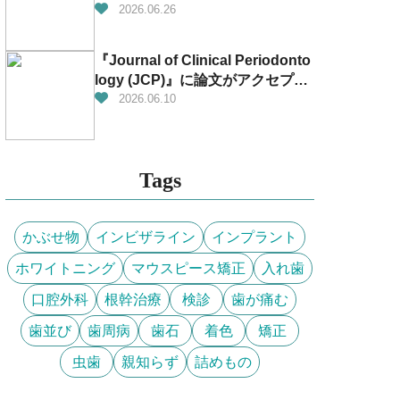
があります！
2026.06.26
『Journal of Clinical Periodonto
logy (JCP)』に論文がアクセプト
されました！！！👏✨
2026.06.10
Tags
かぶせ物
インビザライン
インプラント
ホワイトニング
マウスピース矯正
入れ歯
口腔外科
根幹治療
検診
歯が痛む
歯並び
歯周病
歯石
着色
矯正
虫歯
親知らず
詰めもの