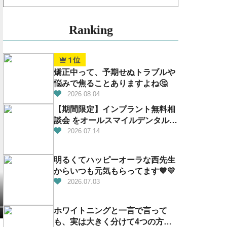
Ranking
矯正中って、予期せぬトラブルや
悩みで焦ることありますよね🤔
2026.08.04
【期間限定】インプラント無料相
談会 をオールスマイルデンタルで
開催！
2026.07.14
明るくてハッピーオーラな西先生
からいつも元気もらってます🧡💛
2026.07.03
ホワイトニングと一言で言って
も、実は大きく分けて4つの方法