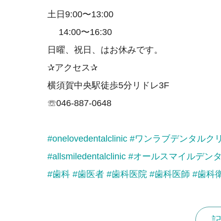
土日9:00〜13:00
14:00〜16:30
日曜、祝日、はお休みです。
✰アクセス✰
横須賀中央駅徒歩5分リドレ3F
☏046-887-0648
#onelovedentalclinic
#ワンラブデンタルク
#allsmiledentalclinic
#オールスマイルデン
#歯科
#歯医者
#歯科医院
#歯科医師
#歯科