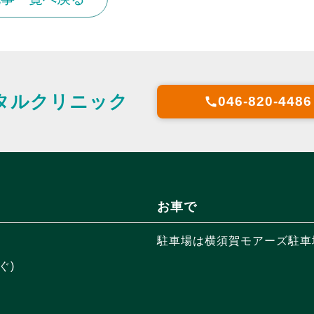
タルクリニック
046-820-4486
call
お車で
駐車場は横須賀モアーズ駐車場
ぐ)