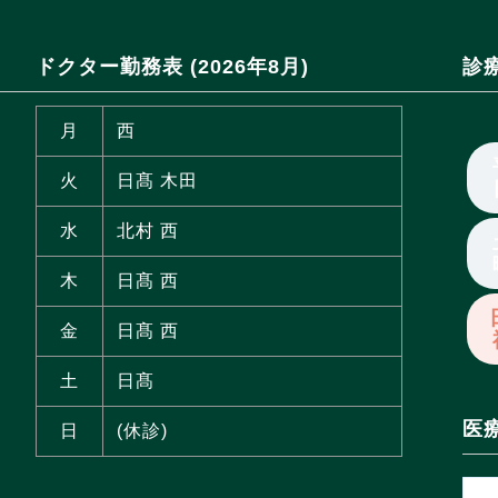
ドクター勤務表 (2026年8月)
診
月
西
火
日髙 木田
水
北村 西
木
日髙 西
金
日髙 西
土
日髙
医
日
(休診)