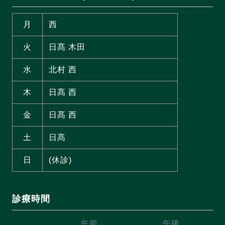
月
西
火
日髙 木田
水
北村 西
木
日髙 西
金
日髙 西
土
日髙
日
(休診)
診療時間
午前
午後