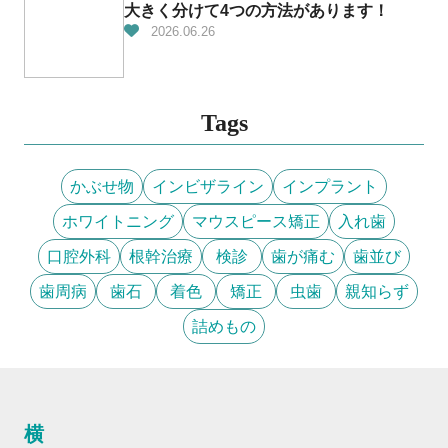
大きく分けて4つの方法があります！
2026.06.26
Tags
かぶせ物
インビザライン
インプラント
ホワイトニング
マウスピース矯正
入れ歯
口腔外科
根幹治療
検診
歯が痛む
歯並び
歯周病
歯石
着色
矯正
虫歯
親知らず
詰めもの
横