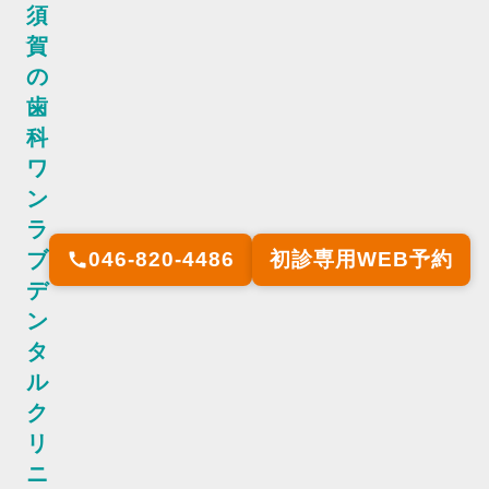
須
賀
の
歯
科
ワ
ン
ラ
ブ
046-820-4486
初診専用WEB予約
call
デ
ン
タ
ル
ク
リ
ニ