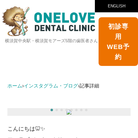
ENGLISH
初診専
用
横須賀中央駅・横須賀モアーズ5階の歯医者さん
WEB予
約
ホーム
›
インスタグラム・ブログ
›
記事詳細
こんにちは🦷✨