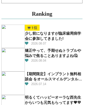
Ranking
少し前になりますが臨床歯周病学
会に参加してきました!
2026.08.07
矯正中って、予期せぬトラブルや
悩みで焦ることありますよね🤔
2026.08.04
【期間限定】インプラント無料相
談会 をオールスマイルデンタルで
開催！
2026.07.14
明るくてハッピーオーラな西先生
からいつも元気もらってます🧡💛