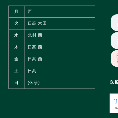
月
西
火
日髙 木田
水
北村 西
木
日髙 西
金
日髙 西
土
日髙
医
日
(休診)