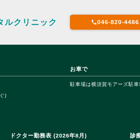
タルクリニック
046-820-4486
call
お車で
駐車場は横須賀モアーズ駐車場
ぐ)
ドクター勤務表 (2026年8月)
診