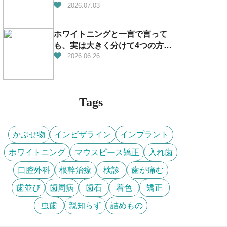
2026.07.03
ホワイトニングと一言で言って
も、実は大きく分けて4つの方法
があります！
2026.06.26
Tags
かぶせ物
インビザライン
インプラント
ホワイトニング
マウスピース矯正
入れ歯
口腔外科
根幹治療
検診
歯が痛む
歯並び
歯周病
歯石
着色
矯正
虫歯
親知らず
詰めもの