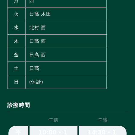
月
西
火
日髙 木田
水
北村 西
木
日髙 西
金
日髙 西
土
日髙
日
(休診)
診療時間
午前
午後
10:00 - 1
14:30 - 1
平