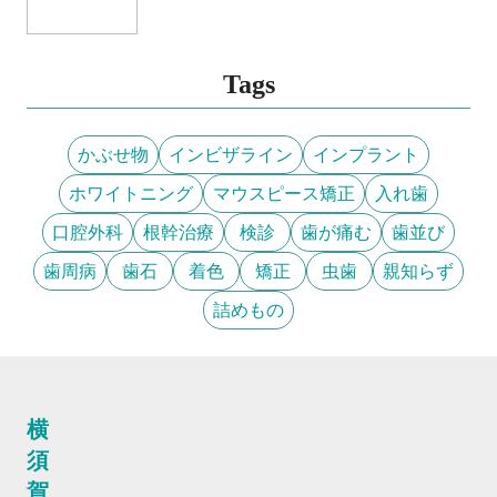
Tags
かぶせ物
インビザライン
インプラント
ホワイトニング
マウスピース矯正
入れ歯
口腔外科
根幹治療
検診
歯が痛む
歯並び
歯周病
歯石
着色
矯正
虫歯
親知らず
詰めもの
横
須
賀