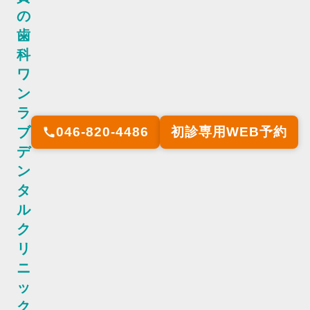
の
歯
科
ワ
ン
ラ
ブ
046-820-4486
初診専用WEB予約
call
デ
ン
タ
ル
ク
リ
ニ
ッ
ク