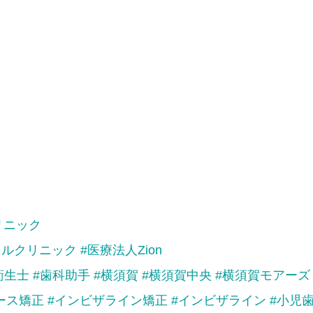
リニック
タルクリニック
#医療法人Zion
衛生士
#歯科助手
#横須賀
#横須賀中央
#横須賀モアーズ
ース矯正
#インビザライン矯正
#インビザライン
#小児