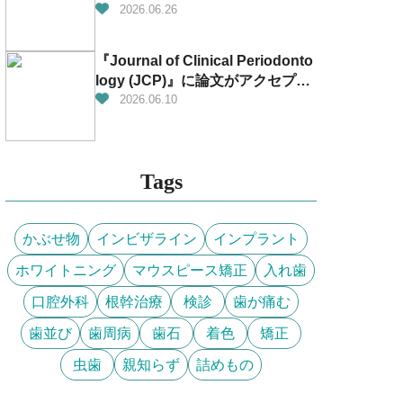
があります！
2026.06.26
『Journal of Clinical Periodonto
logy (JCP)』に論文がアクセプト
されました！！！👏✨
2026.06.10
Tags
かぶせ物
インビザライン
インプラント
ホワイトニング
マウスピース矯正
入れ歯
口腔外科
根幹治療
検診
歯が痛む
歯並び
歯周病
歯石
着色
矯正
虫歯
親知らず
詰めもの