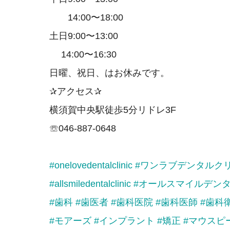
14:00〜18:00
土日9:00〜13:00
14:00〜16:30
日曜、祝日、はお休みです。
✰アクセス✰
横須賀中央駅徒歩5分リドレ3F
☏046-887-0648
#onelovedentalclinic
#ワンラブデンタルク
#allsmiledentalclinic
#オールスマイルデン
#歯科
#歯医者
#歯科医院
#歯科医師
#歯科
#モアーズ
#インプラント
#矯正
#マウスピ