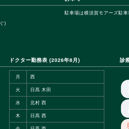
駐車場は横須賀モアーズ駐車場
ぐ)
ドクター勤務表 (2026年8月)
診
月
西
火
日髙 木田
水
北村 西
木
日髙 西
金
日髙 西