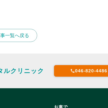
記事一覧へ戻る
タルクリニック
046-820-4486
call
お車で