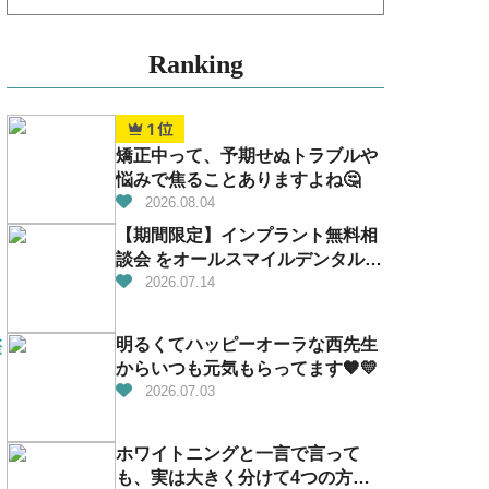
Ranking
矯正中って、予期せぬトラブルや
悩みで焦ることありますよね🤔
2026.08.04
【期間限定】インプラント無料相
談会 をオールスマイルデンタルで
開催！
2026.07.14
明るくてハッピーオーラな西先生
際
からいつも元気もらってます🧡💛
2026.07.03
ホワイトニングと一言で言って
も、実は大きく分けて4つの方法