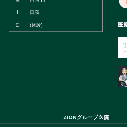
土
日髙
医
日
(休診)
ZIONグループ医院