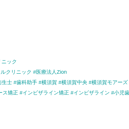
リニック
タルクリニック
#医療法人Zion
衛生士
#歯科助手
#横須賀
#横須賀中央
#横須賀モアーズ
ース矯正
#インビザライン矯正
#インビザライン
#小児