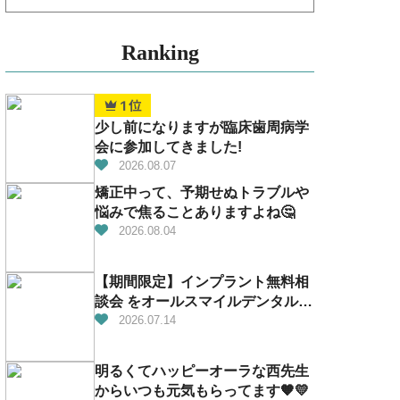
Ranking
少し前になりますが臨床歯周病学
会に参加してきました!
2026.08.07
矯正中って、予期せぬトラブルや
悩みで焦ることありますよね🤔
2026.08.04
【期間限定】インプラント無料相
談会 をオールスマイルデンタルで
開催！
2026.07.14
明るくてハッピーオーラな西先生
からいつも元気もらってます🧡💛