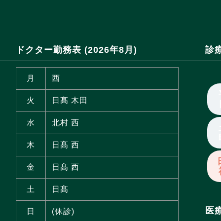
ドクター勤務表 (2026年8月)
診
月
西
火
日髙 木田
水
北村 西
木
日髙 西
金
日髙 西
土
日髙
医
日
(休診)