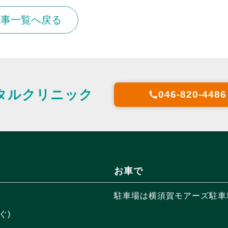
記事一覧へ戻る
タルクリニック
046-820-4486
call
お車で
駐車場は横須賀モアーズ駐車場
ぐ)