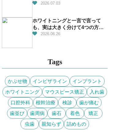
2026.07.03
ホワイトニングと一言で言って
も、実は大きく分けて4つの方法
があります！
2026.06.26
Tags
かぶせ物
インビザライン
インプラント
ホワイトニング
マウスピース矯正
入れ歯
口腔外科
根幹治療
検診
歯が痛む
歯並び
歯周病
歯石
着色
矯正
虫歯
親知らず
詰めもの