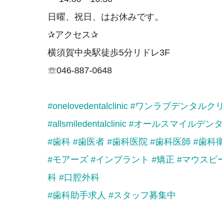
日曜、祝日、はお休みです。
✰アクセス✰
横須賀中央駅徒歩5分リドレ3F
☏046-887-0648
#onelovedentalclinic
#ワンラブデンタルク
#allsmiledentalclinic
#オールスマイルデン
#歯科
#歯医者
#歯科医院
#歯科医師
#歯科
#モアーズ
#インプラント
#矯正
#マウスピ
科
#口腔外科
#歯科助手求人
#スタッフ募集中