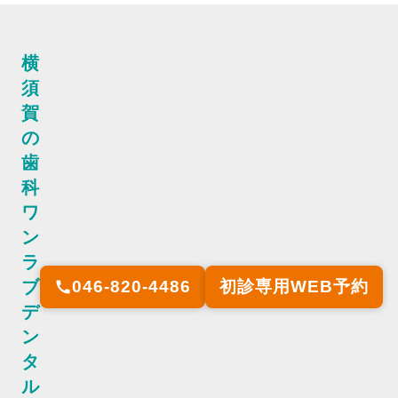
横
須
賀
の
歯
科
ワ
ン
ラ
ブ
046-820-4486
初診専用WEB予約
call
デ
ン
タ
ル