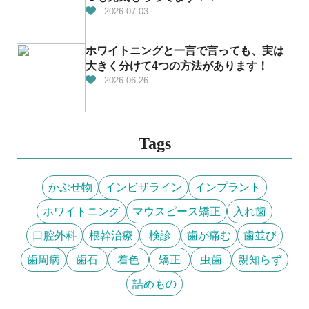
2026.07.03
ホワイトニングと一言で言っても、実は
大きく分けて4つの方法があります！
2026.06.26
Tags
かぶせ物
インビザライン
インプラント
ホワイトニング
マウスピース矯正
入れ歯
口腔外科
根幹治療
検診
歯が痛む
歯並び
歯周病
歯石
着色
矯正
虫歯
親知らず
詰めもの