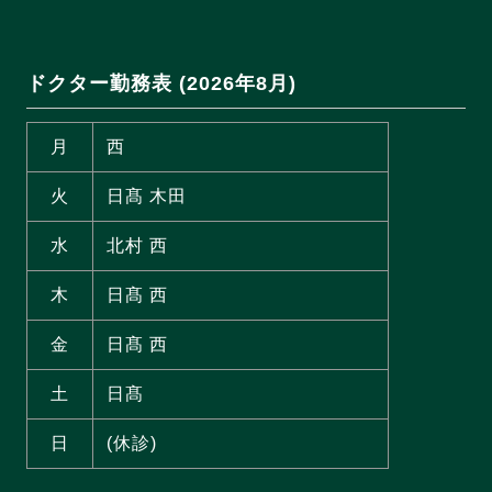
ドクター勤務表 (2026年8月)
月
西
火
日髙 木田
水
北村 西
木
日髙 西
金
日髙 西
土
日髙
日
(休診)