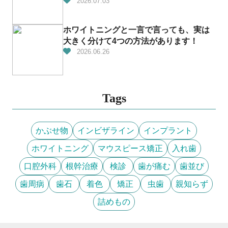
2026.07.03
ホワイトニングと一言で言っても、実は
大きく分けて4つの方法があります！
2026.06.26
Tags
かぶせ物
インビザライン
インプラント
ホワイトニング
マウスピース矯正
入れ歯
口腔外科
根幹治療
検診
歯が痛む
歯並び
歯周病
歯石
着色
矯正
虫歯
親知らず
詰めもの