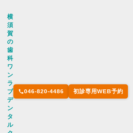
横
須
賀
の
歯
科
ワ
ン
ラ
ブ
046-820-4486
初診専用WEB予約
call
デ
ン
タ
ル