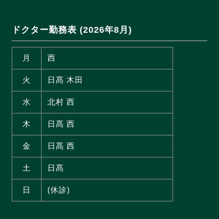
ドクター勤務表 (2026年8月)
月
西
火
日髙 木田
水
北村 西
木
日髙 西
金
日髙 西
土
日髙
日
(休診)