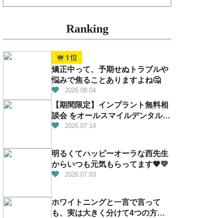
Ranking
矯正中って、予期せぬトラブルや
悩みで焦ることありますよね🤔
2026.08.04
【期間限定】インプラント無料相
談会 をオールスマイルデンタルで
開催！
2026.07.14
明るくてハッピーオーラな西先生
からいつも元気もらってます🧡💛
2026.07.03
ホワイトニングと一言で言って
も、実は大きく分けて4つの方法