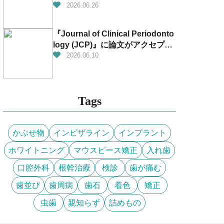
があります！
2026.06.26
『Journal of Clinical Periodonto
logy (JCP)』に論文がアクセプト
されました！！！👏✨
2026.06.10
Tags
かぶせ物
インビザライン
インプラント
ホワイトニング
マウスピース矯正
入れ歯
口腔外科
根幹治療
検診
歯が痛む
歯並び
歯周病
歯石
着色
矯正
虫歯
親知らず
詰めもの