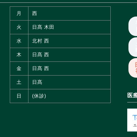
月
西
火
日髙 木田
水
北村 西
木
日髙 西
金
日髙 西
土
日髙
医
日
(休診)