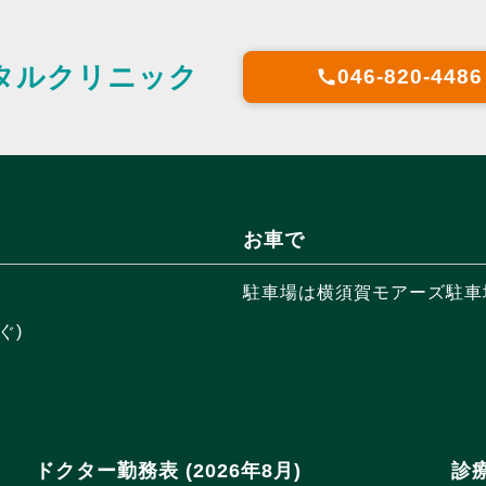
タルクリニック
046-820-4486
call
お車で
駐車場は横須賀モアーズ駐車場
ぐ)
ドクター勤務表 (2026年8月)
診